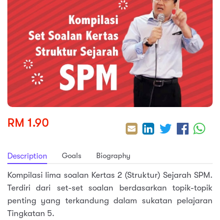
sic
ard 5
ce
nguage
ard 4
ion & Spirituality
lture
 (SJKT)
e
RM 1.90
Goals
Biography
Description
Kompilasi lima soalan Kertas 2 (Struktur) Sejarah SPM.
Terdiri dari set-set soalan berdasarkan topik-topik
penting yang terkandung dalam sukatan pelajaran
Tingkatan 5.