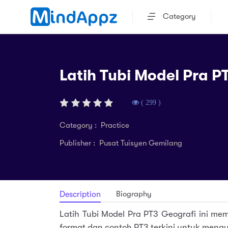
Category
Latih Tubi Model Pra P
( 299 )
Category : Practice
Publisher : Pusat Tuisyen Gemilang
Biography
Description
Latih Tubi Model Pra PT3 Geografi ini me
format dan contoh PT3 terkini untuk meng