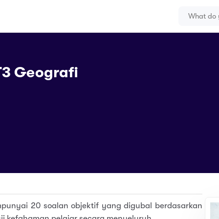
T3 Geografi
mpunyai 20 soalan objektif yang digubal berdasarkan
uji kefahaman pelajar secara menyeluruh.