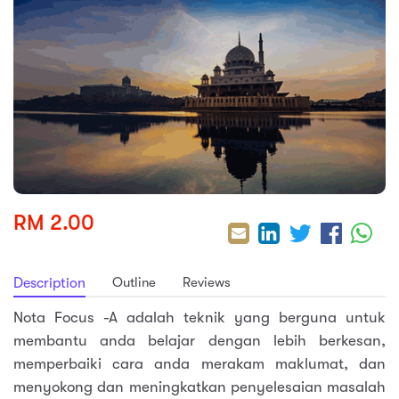
sic
ard 5
ce
nguage
ard 4
ion & Spirituality
lture
 (SJKT)
e
RM 2.00
Outline
Reviews
Description
Nota Focus -A adalah teknik yang berguna untuk
membantu anda belajar dengan lebih berkesan,
memperbaiki cara anda merakam maklumat, dan
menyokong dan meningkatkan penyelesaian masalah