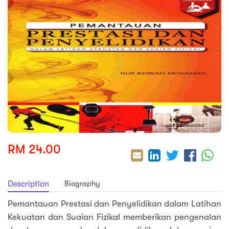
sic
ard 5
ce
nguage
ard 4
ion & Spirituality
lture
 (SJKT)
e
RM 24.00
Biography
Description
Pemantauan Prestasi dan Penyelidikan dalam Latihan
Kekuatan dan Suaian Fizikal memberikan pengenalan