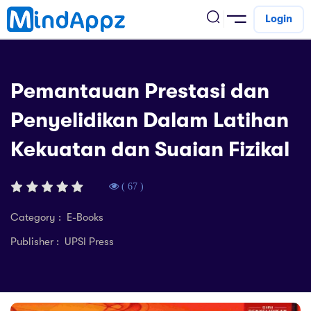
Login
cademic
Pemantauan Prestasi dan
w Arrival
Penyelidikan Dalam Latihan
ack
ack
ficial Store
Kekuatan dan Suaian Fizikal
5 (SPM)
rship
velopment
 4
tion
siness
( 67 )
3 (PT3)
er Training
rsonal Development
Category : E-Books
estyle
Publisher : UPSI Press
 2
e
alth & Fitness
1
obook
vel
ard 6 (UPSR)
l Arithmetic