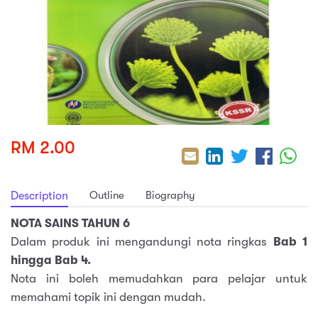
sic
ard 5
ce
nguage
ard 4
ion & Spirituality
lture
 (SJKT)
e
RM 2.00
Outline
Biography
Description
NOTA SAINS TAHUN 6
Dalam produk ini mengandungi nota ringkas
Bab 1
hingga Bab 4.
Nota ini boleh memudahkan para pelajar untuk
memahami topik ini dengan mudah.