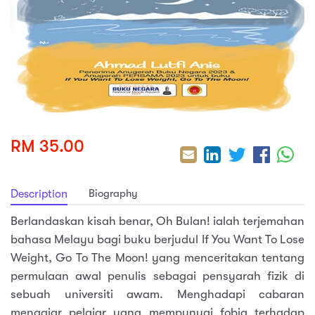
sic
ard 5
ce
nguage
ard 4
ion & Spirituality
lture
 (SJKT)
e
RM 35.00
Biography
Description
Berlandaskan kisah benar, Oh Bulan! ialah terjemahan
bahasa Melayu bagi buku berjudul If You Want To Lose
Weight, Go To The Moon! yang menceritakan tentang
permulaan awal penulis sebagai pensyarah fizik di
sebuah universiti awam. Menghadapi cabaran
mengajar pelajar yang mempunyai fobia terhadap