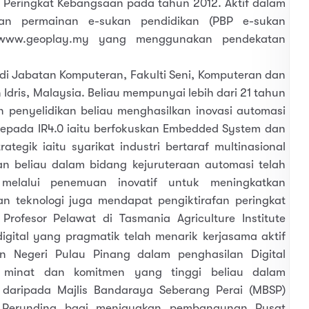
 Peringkat Kebangsaan pada tahun 2012. Aktif dalam
an permainan e-sukan pendidikan (PBP e-sukan
 www.geoplay.my yang menggunakan pendekatan
 di Jabatan Komputeran, Fakulti Seni, Komputeran dan
an Idris, Malaysia. Beliau mempunyai lebih dari 21 tahun
penyelidikan beliau menghasilkan inovasi automasi
epada IR4.0 iaitu berfokuskan Embedded System dan
ategik iaitu syarikat industri bertaraf multinasional
an beliau dalam bidang kejuruteraan automasi telah
n melalui penemuan inovatif untuk meningkatkan
 teknologi juga mendapat pengiktirafan peringkat
rofesor Pelawat di Tasmania Agriculture Institute
 digital yang pragmatik telah menarik kerjasama aktif
n Negeri Pulau Pinang dalam penghasilan Digital
 minat dan komitmen yang tinggi beliau dalam
daripada Majlis Bandaraya Seberang Perai (MBSP)
a Perunding bagi menjayakan pembangunan Pusat