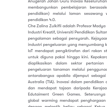
Anugerah Johan Guru Inovasi Keseluruhan
membangunkan pembelajaran berasask
pendidikan) melalui laman sesawang
pendidikan 4.0.
Che Zalina Zulkifli adalah Profesor Madya
Industri Kreatif, Universiti Pendidikan Sult
pengalaman sebagai pensyarah. Kejayaan 
industri pengeluaran yang menyumbang k
IoT mendapat pengiktirafan dari rakan str
untuk diguna pakai hingga kini. Kepakar
diaplikasikan dalam sektor pertania
pengeluaran tanaman melalui penggunaan
antarabangsa apabila dijemput sebagai P
Australia (TIA). Inovasi dalam pendidikan
dan mendapat tajaan daripada Kerajaa
Edutaiment Green Games. Seterusnya
global warming mendapat penghargaan 
dengan melantik beliau sebagai Ketu