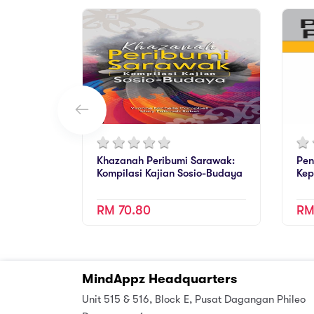
Khazanah Peribumi Sarawak:
Pen
Kompilasi Kajian Sosio-Budaya
Kep
RM 70.80
RM
MindAppz Headquarters
Unit 515 & 516, Block E, Pusat Dagangan Phileo