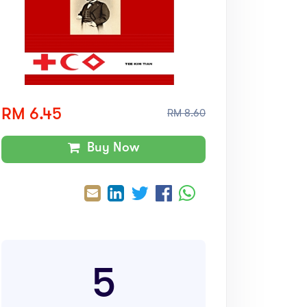
RM 6.45
RM 8.60
Buy Now
5