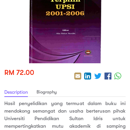
sic
ard 5
ce
nguage
ard 4
ion & Spirituality
lture
 (SJKT)
e
RM 72.00
Biography
Description
Hasil penyelidikan yang termuat dalam buku ini
mendokong semangat dan usaha berterusan pihak
Universiti Pendidikan Sultan Idris untuk
mempertingkatkan mutu akademik di samping