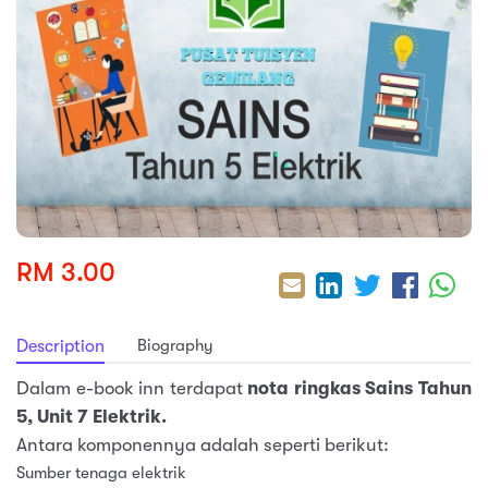
sic
ard 5
ce
nguage
ard 4
ion & Spirituality
lture
 (SJKT)
e
RM 3.00
Biography
Description
Dalam e-book inn terdapat
nota ringkas Sains Tahun
5, Unit 7 Elektrik.
Antara komponennya adalah seperti berikut:
Sumber tenaga elektrik