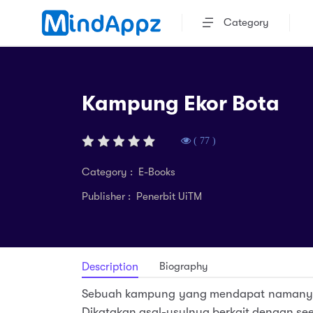
Category
Kampung Ekor Bota
( 77 )
Category : E-Books
Publisher : Penerbit UiTM
Biography
Description
Sebuah kampung yang mendapat namanya me
Dikatakan asal-usulnya berkait dengan see