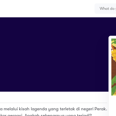
lalui kisah lagenda yang terletak di negeri Perak.
kor gergasi. Apakah sebenarnya yang terjadi?