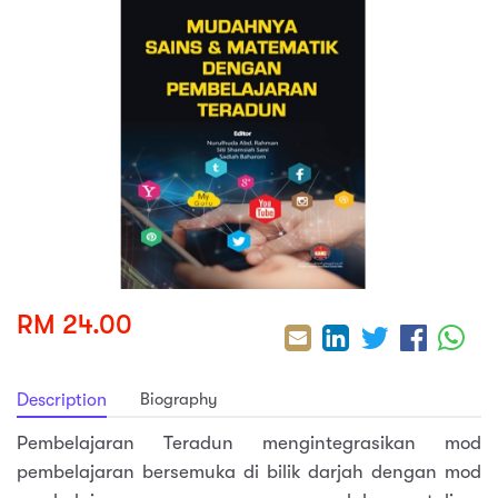
sic
ard 5
ce
nguage
ard 4
ion & Spirituality
lture
 (SJKT)
e
RM 24.00
Biography
Description
Pembelajaran Teradun mengintegrasikan mod
pembelajaran bersemuka di bilik darjah dengan mod