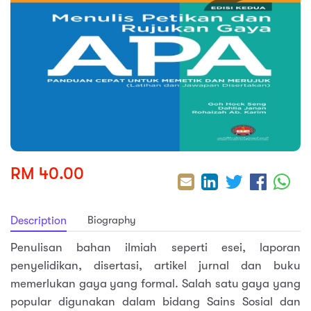
sic
ard 5
ce
nguage
ard 4
ion & Spirituality
lture
 (SJKT)
e
RM 40.00
Biography
Description
Penulisan bahan ilmiah seperti esei, laporan
penyelidikan, disertasi, artikel jurnal dan buku
memerlukan gaya yang formal. Salah satu gaya yang
popular digunakan dalam bidang Sains Sosial dan