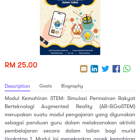
sic
ard 5
ce
nguage
ard 4
ion & Spirituality
lture
 (SJKT)
e
RM 25.00
Goals
Biography
Description
Modul Kemahiran STEM: Simulasi Permainan Rakyat
Berteknologi Augmented Reality (AR-SiGaSTEM)
merupakan suatu modul pengajaran yang digunakan
sebagai panduan guru dalam melaksanakan aktiviti
pembelajaran secara dalam talian bagi murid
tingkatan 1. Modul ini menekankan aspek kemahiran