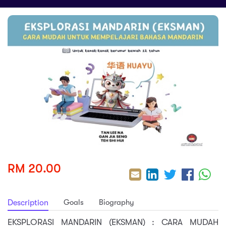
sic
ard 5
ce
nguage
ard 4
ion & Spirituality
lture
 (SJKT)
e
RM 20.00
Goals
Biography
Description
EKSPLORASI MANDARIN (EKSMAN) : CARA MUDAH