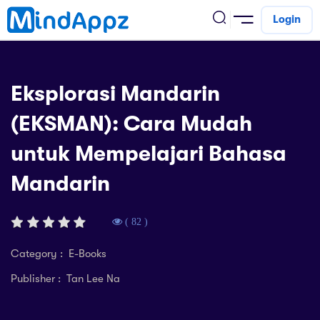
Login
cademic
Eksplorasi Mandarin
w Arrival
(EKSMAN): Cara Mudah
ack
ack
ficial Store
untuk Mempelajari Bahasa
5 (SPM)
rship
velopment
Mandarin
 4
tion
siness
3 (PT3)
er Training
rsonal Development
( 82 )
estyle
 2
e
Category : E-Books
alth & Fitness
Publisher : Tan Lee Na
1
obook
vel
ard 6 (UPSR)
l Arithmetic