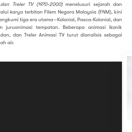
dan Treler TV (1970-2000)
menelusuri sejarah dan
lui karya terbitan Filem Negara Malaysia (FNM), kini
rangkumi tiga era utama—Kolonial, Pasca-Kolonial, dan
n juruanimasi tempatan. Beberapa animasi ikonik
adan, dan Treler Animasi TV turut dianalisis sebagai
ah air.