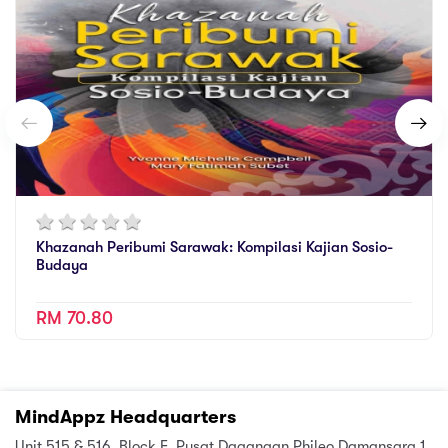
Khazanah Peribumi Sarawak: Kompilasi Kajian Sosio-
Budaya
RM 70.80
MindAppz Headquarters
Unit 515 & 516, Block E, Pusat Dagangan Phileo Damansara 1