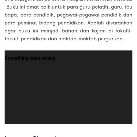
Buku ini amat baik untuk para guru pelatih, guru, ibu
bapa, para pendidik, pegawai-pegawai pendidik dan
para peminat bidang pendidikan. Adalah disarankan
agar buku ini menjadi bahan dan kajian di fakulti-
fakulti pendidikan dan maktab-maktab perguruan.