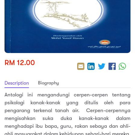
sic
ard 5
ce
nguage
ard 4
ion & Spirituality
lture
 (SJKT)
e
RM 12.00
Biography
Description
Antologi ini mengandungi cerpen-cerpen tentang
psikologi kanak-kanak yang ditulis oleh para
pengarang terkenal tanah air. Cerpen-cerpennya
mengisahkan suka duka kanak-kanak dalam
menghadapi ibu bapa, guru, rakan sebaya dan ahli-
ahli masyarakat dalam kehidupan sehari-hari mereka.