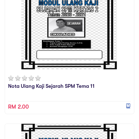
(JPN / KEBANGSAAN), Penulis Buku / Modul / Bahan
Videos
Sejarah Men Rendah & Atas (SPM / PT3) dan
Practise
beberapa pengalaman pengajaran yang lain.
Relevance
"Bukan mudah untuk berjaya dalam pelajaran
tetapi amat mudah untuk gagal. Segalanya
terpulang kepada pilihan anda. CikguAdies yakin
anda boleh cemerlang SEJARAH dengan mudah jika
anda positif & mahu berjaya... Jom Belajar SEJARAH
bersama CikguAdies.."
Nota Ulang Kaji Sejarah SPM Tema 11
RM 2.00