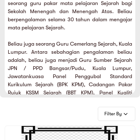
seorang guru pakar mata pelajaran Sejarah bagi
sic
ard 5
ce
Sekolah Menengah dan Menengah Atas. Beliau
nguage
berpengalaman selama 30 tahun dalam mengajar
ard 4
ion & Spirituality
mata pelajaran Sejarah.
lture
 (SJKT)
e
Beliau juga seorang Guru Cemerlang Sejarah, Kuala
Lumpur. Antara sebahagian pengalaman beliau
adalah, beliau juga menjadi Guru Sumber Sejarah
JPN / PPD Bangsar/Pudu, Kuala Lumpur,
Jawatankuasa Panel Penggubal Standard
Kurikulum Sejarah (BPK KPM), Cadangan Pakar
Rujuk KSSM Sejarah (BBT KPM), Panel Kualiti
Penerbitan Bahan Video Sejarah (BTP KPM), Subject
Matter Expert (SME) Penerbitan Video Sejarah (BTP
Filter By
KPM / SWASTA), Penceramah Sejarah SPM (JPN /
PPD / BERITA HARIAN / ASTRO / UCSI / INTI / APU),
Penceramah Keprofesionalisme Guru-Guru Sejarah
E-Books