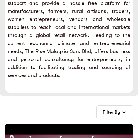
support and provide a hassle free platform for
sic
ard 5
ce
manufacturers, farmers, rural artisans, traders,
nguage
women entrepreneurs, vendors and wholesale
ard 4
ion & Spirituality
suppliers to reach local and international markets
lture
through a global retail network. Heeding to the
 (SJKT)
e
current economic climate and entrepreneurial
needs, The Rise Malaysia Sdn. Bhd, offers business
and personal consultancy for entrepreneurs, in
addition to facilitating trading and sourcing of
services and products.
Filter By
E-Books